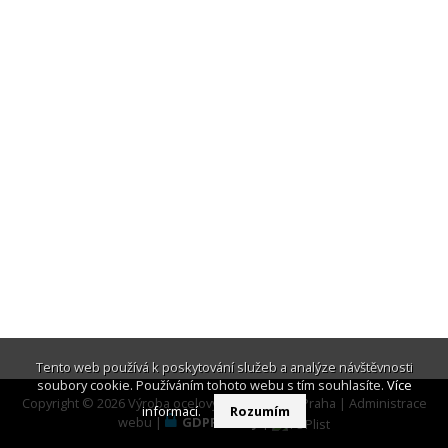
Tento web používá k poskytování služeb a analýze návštěvnosti
soubory cookie. Používáním tohoto webu s tím souhlasíte.
Více
Copyright © 2026 Výroba ocelových konstrukcí Praha |
Administrace
informací
.
Rozumím
webu
|
GDPR ready
|